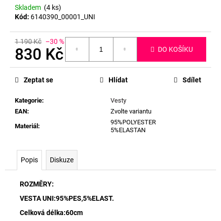
Skladem
(4 ks)
Kód:
6140390_00001_UNI
1 190 Kč
–30 %
830 Kč
DO KOŠÍKU
Měrná
cena:
Zeptat se
Hlídat
Sdílet
Kategorie
:
Vesty
EAN
:
Zvolte variantu
95%POLYESTER
Materiál
:
5%ELASTAN
Popis
Diskuze
ROZMĚRY:
VESTA UNI:95%PES,5%ELAST.
Celková délka:60cm