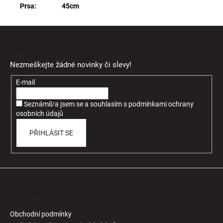
Prsa: 45cm
Z
á
Odebírat newsletter
p
Nezmeškejte žádné novinky či slevy!
a
t
E-mail
í
Seznámil/a jsem se a souhlasím
s
podmínkami ochrany
osobních údajů
PŘIHLÁSIT SE
Informace pro Vás
Obchodní podmínky