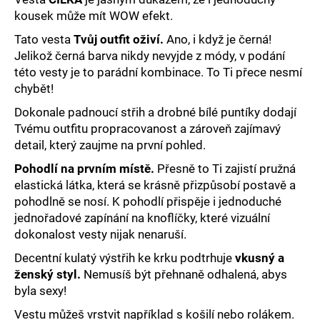
č
kousek může mít WOW efekt.
u
j
Tato vesta
Tvůj outfit oživí.
Ano, i když je černá!
e
Jelikož černá barva nikdy nevyjde z módy, v podání
m
této vesty je to parádní kombinace. To Ti přece nesmí
e
chybět!
Dokonale padnoucí střih
a drobné bílé puntíky dodají
Tvému outfitu propracovanost
a zároveň zajímavý
detail, který zaujme na první pohled.
Pohodlí na prvním místě.
Přesně to Ti zajistí pružná
elastická látka, která se krásně přizpůsobí postavě a
pohodlně se nosí. K pohodlí přispěje i jednoduché
jednořadové zapínání na knoflíčky, které vizuální
dokonalost vesty nijak nenaruší.
Decentní kulatý výstřih ke krku podtrhuje
vkusný a
ženský styl.
Nemusíš být přehnaně odhalená, abys
byla sexy!
Vestu můžeš vrstvit například s košilí nebo rolákem.